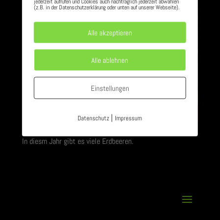
jederzeit aufrufen und Cookies auch nachträglich jederzeit abwählen
(z.B. in der Datenschutzerklärung oder unten auf unserer Webseite).
Alle akzeptieren
Alle ablehnen
Einstellungen
|
Datenschutz
Impressum
In diesm Jahr gibt es viele Erdbeeren.